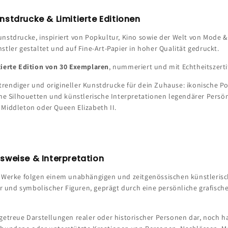
stdrucke & Limitierte Editionen
nstdrucke, inspiriert von Popkultur, Kino sowie der Welt von Mode &
stler gestaltet und auf Fine-Art-Papier in hoher Qualität gedruckt.
tierte Edition von 30 Exemplaren
, nummeriert und mit Echtheitszertif
rendiger und origineller Kunstdrucke für dein Zuhause: ikonische Po
che Silhouetten und künstlerische Interpretationen legendärer Persö
 Middleton oder Queen Elizabeth II.
sweise & Interpretation
n Werke folgen einem unabhängigen und zeitgenössischen künstlerisc
ler und symbolischer Figuren, geprägt durch eine persönliche grafisc
getreue Darstellungen realer oder historischer Personen dar, noch han