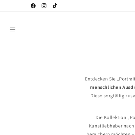
Direkt
zum
Facebook
Instagram
TikTok
Inhalt
Entdecken Sie „Portrai
menschlichen Ausd
Diese sorgfältig zus
Die Kollektion „P
Kunstliebhaber nach 
bereichern möchten –