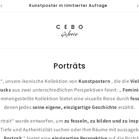
Kostenloser Versand bei Bestellungen über 69 €
Porträts
t“, unsere ikonische Kollektion von
Kunstpostern
, die die
Viel
rucks
aus zwei unterschiedlichen Perspektiven feiert: „
Femini
ammengestellte Kollektion bietet eine visuelle Reise durch
fes
denen jedes
seine eigene, einzigartige Geschichte
erzählt.
ortrait“ wurde entworfen, um
zu fesseln, zu bilden und zu insp
Tiefe und Authentizität suchen oder Ihre Räume mit aussage
 „
Portrait
“ bietet eine
einzigartige Perspektive
auf die Porträ