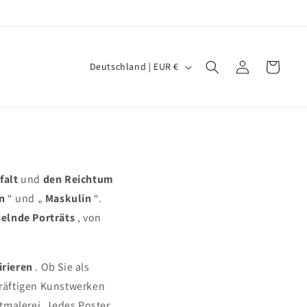
L
Einloggen
Warenkorb
Deutschland | EUR €
a
n
d
/
R
falt
und
den Reichtum
e
n
“ und „
Maskulin
“.
g
selnde Porträts
, von
i
o
irieren
. Ob Sie als
n
kräftigen Kunstwerken
tmalerei. Jedes Poster